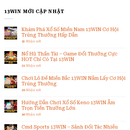
13WIN MỚI CẬP NHẬT
Khám Phá Xổ Số Miền Nam 13WIN Cơ Hội
Trúng Thưởng Hấp Dẫn
41
Nhận xét
Nổ Hũ Thần Tài – Game Đổi Thưởng Cực
HOT Chỉ Có Tại 13WIN
22
Nhận xét
Chơi Lô Đề Miền Bắc 13WIN Nắm Lấy Cơ Hội
Trúng Thưởng
26
Nhận xét
Hướng Dẫn Chơi Xổ Số Keno 13WIN Ẵm
Trọn Tiền Thưởng Lớn
40
Nhận xét
Cmd Sports 13WIN – Sảnh Đối Tác Nhiều