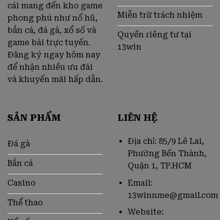
cái mang đến kho game
Miễn trừ trách nhiệm
phong phú như nổ hũ,
bắn cá, đá gà, xổ số và
Quyền riêng tư tại
game bài trực tuyến.
13win
Đăng ký ngay hôm nay
để nhận nhiều ưu đãi
và khuyến mãi hấp dẫn.
SẢN PHẨM
LIÊN HỆ
Địa chỉ: 85/9 Lê Lai,
Đá gà
Phường Bến Thành,
Bắn cá
Quận 1, TP.HCM
Email:
Casino
13winnme@gmail.com
Thể thao
Website: